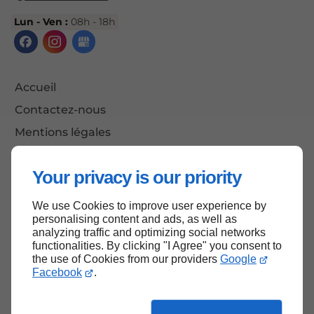
Lun - Ven :
08h - 18h
Accueil
Contactez-nous
Mentions légales
Plan du site
Your privacy is our priority
We use Cookies to improve user experience by
Haut de page
personalising content and ads, as well as
analyzing traffic and optimizing social networks
functionalities. By clicking "I Agree" you consent to
the use of Cookies from our providers
Google
Facebook
.