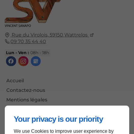
Rue du Virolois,
59150
Wattrelos
09 70 35 44 40
Lun - Ven :
08h - 18h
Accueil
Contactez-nous
Mentions légales
Plan du site
Your privacy is our priority
We use Cookies to improve user experience by